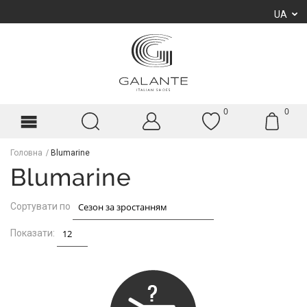
UA
0
0
Головна
Blumarine
Blumarine
Сортувати по
Показати: