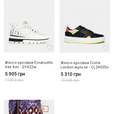
Жіночі кросівки Emanuélle
Жіночі кросівки Crime
Vee білі - EV422w
London мульти - CL24005n
5 905
грн
5 310
грн
11 810
грн
10 620
грн
60%