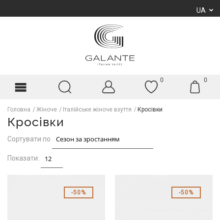
UA
0
0
Головна
Жіноче
Італійське жіноче взуття
Кросівки
Кросівки
Сортувати по
Показати:
50%
50%