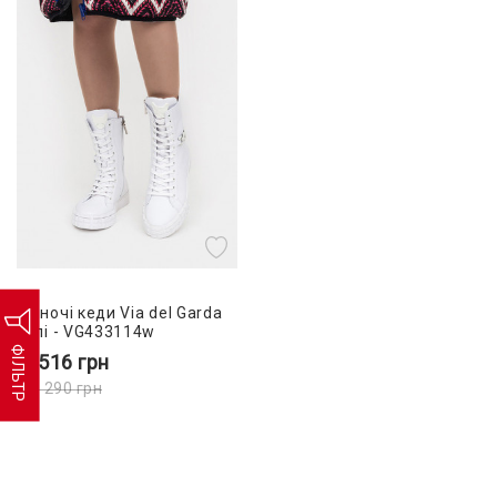
Жіночі кеди Via del Garda
білі - VG433114w
ФІЛЬТР
4 516
грн
11 290
грн