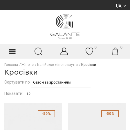
UA
0
0
Головна
Жіноче
Італійське жіноче взуття
Кросівки
Кросівки
Сортувати по
Показати:
50%
50%