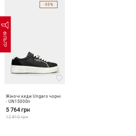
55%
ФІЛЬТР
Жіночі кеди Ungaro чорні
- UN15000n
5 764
грн
12 810
грн