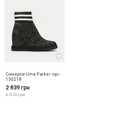
Снікерси Uma Parker сірі -
150218
2 839
грн
6 310
грн