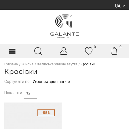
UA
0
0
Головна
Жіноче
Італійське жіноче взуття
Кросівки
Кросівки
Сортувати по
Показати:
55%