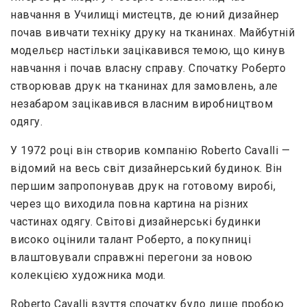
навчання в Училищі мистецтв, де юний дизайнер
почав вивчати техніку друку на тканинах. Майбутній
модельєр настільки зацікавився темою, що кинув
навчання і почав власну справу. Спочатку Роберто
створював друк на тканинах для замовлень, але
незабаром зацікавився власним виробництвом
одягу.
У 1972 році він створив компанію Roberto Cavalli —
відомий на весь світ дизайнерський будинок. Він
першим запропонував друк на готовому виробі,
через що виходила повна картина на різних
частинах одягу. Світові дизайнерські будинки
високо оцінили талант Роберто, а покупниці
влаштовували справжні перегони за новою
колекцією художника моди.
Roberto Cavalli взуття спочатку було лише пробою