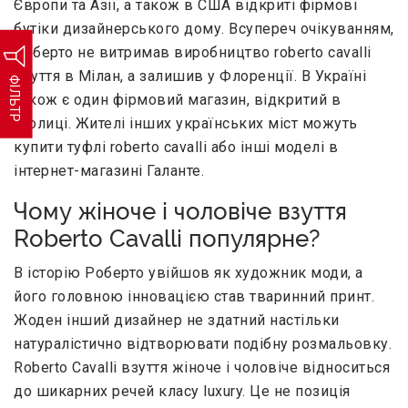
Європи та Азії, а також в США відкриті фірмові
бутіки дизайнерського дому. Всупереч очікуванням,
Роберто не витримав виробництво roberto cavalli
взуття в Мілан, а залишив у Флоренції. В Україні
ФІЛЬТР
також є один фірмовий магазин, відкритий в
столиці. Жителі інших українських міст можуть
купити туфлі roberto cavalli або інші моделі в
інтернет-магазині Галанте.
Чому жіноче і чоловіче взуття
Roberto Cavalli популярне?
В історію Роберто увійшов як художник моди, а
його головною інновацією став тваринний принт.
Жоден інший дизайнер не здатний настільки
натуралістично відтворювати подібну розмальовку.
Roberto Cavalli взуття жіноче і чоловіче відноситься
до шикарних речей класу luxury. Це не позиція