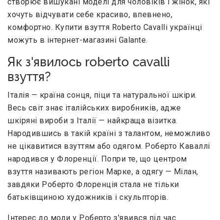
створює вишукані моделі для чоловіків і жінок, які
хочуть відчувати себе красиво, впевнено,
комфортно. Купити взуття Roberto Cavalli українці
можуть в інтернет-магазині Galante.
Як з'явилось roberto cavalli
взуття?
Італія — країна сонця, піци та натуральної шкіри.
Весь світ знає італійських виробників, адже
шкіряні вироби з Італії — найкраща візитка.
Народившись в такій країні з талантом, неможливо
не цікавитися взуттям або одягом. Роберто Каваллі
народився у Флоренції. Попри те, що центром
взуття називають регіон Марке, а одягу — Мілан,
завдяки Роберто Флоренція стала не тільки
батьківщиною художників і скульпторів.
Інтерес до моди у Роберто з'явився під час