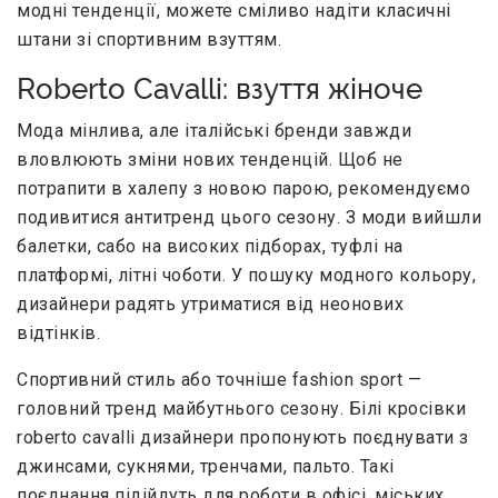
модні тенденції, можете сміливо надіти класичні
штани зі спортивним взуттям.
Roberto Cavalli: взуття жіноче
Мода мінлива, але італійські бренди завжди
вловлюють зміни нових тенденцій. Щоб не
потрапити в халепу з новою парою, рекомендуємо
подивитися антитренд цього сезону. З моди вийшли
балетки, сабо на високих підборах, туфлі на
платформі, літні чоботи. У пошуку модного кольору,
дизайнери радять утриматися від неонових
відтінків.
Спортивний стиль або точніше fashion sport —
головний тренд майбутнього сезону. Білі кросівки
roberto cavalli дизайнери пропонують поєднувати з
джинсами, сукнями, тренчами, пальто. Такі
поєднання підійдуть для роботи в офісі, міських