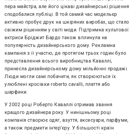
пера майстра, але його цікаві дизайнерські рішення
сподобалися публіці. В той самий час модельєр
активно пробує друк на шкіряних виробах, що стало
свіжим рішенням у світі моди. Підтримка культової
актриси Бріджит Бардо також вплинула на
популярність дизайнерського дому. Рекламна
кампанія з її участю, де протягом трьох годин було
представлення всього виробництва Каваллі,
принесла дизайнерському дому мільйонні продажі.
Люди могли самі побачити, як створюються їх
улюблені кросівки roberto cavalli, плаття або
шарфики.
У 2002 році Роберто Каваллі отримав звання
кращого дизайнера року. У нинішньому році
компанія створює одяг, взуття, аксесуари, парфуми,
а також предмети інтер'єру. У більшості країн