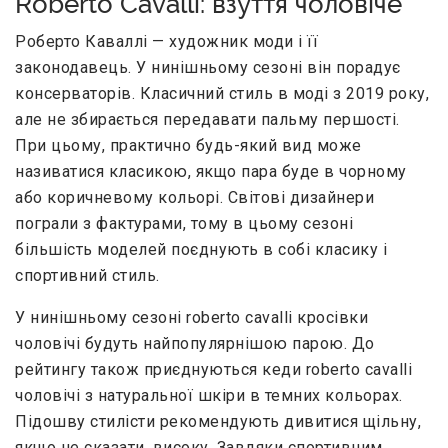
Roberto Cavalli: взуття чоловіче
Роберто Каваллі — художник моди і її
законодавець. У нинішньому сезоні він порадує
консерваторів. Класичний стиль в моді з 2019 року,
але не збирається передавати пальму першості.
При цьому, практично будь-який вид може
називатися класикою, якщо пара буде в чорному
або коричневому кольорі. Світові дизайнери
пограли з фактурами, тому в цьому сезоні
більшість моделей поєднують в собі класику і
спортивний стиль.
У нинішньому сезоні roberto cavalli кросівки
чоловічі будуть найпопулярнішою парою. До
рейтингу також приєднуються кеди roberto cavalli
чоловічі з натуральної шкіри в темних кольорах.
Підошву стилісти рекомендують дивитися щільну,
якщо не сказати, високу. Завдяки спортивним