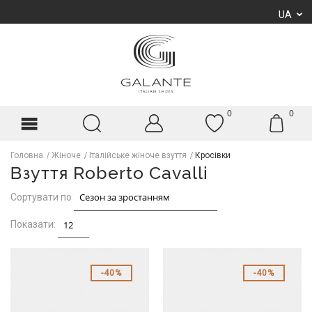
UA
0
0
Головна
Жіноче
Італійське жіноче взуття
Кросівки
Взуття Roberto Cavalli
Сортувати по
Показати:
40%
40%