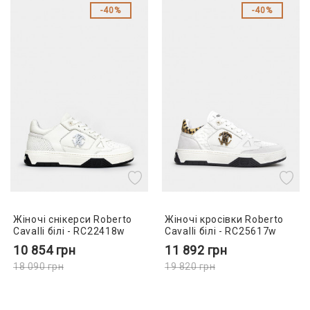
40%
40%
Жіночі снікерси Roberto
Жіночі кросівки Roberto
Cavalli білі - RC22418w
Cavalli білі - RC25617w
10 854
грн
11 892
грн
18 090
грн
19 820
грн