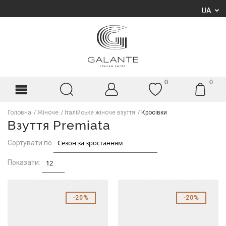
UA
0
0
Головна
Жіноче
Італійське жіноче взуття
Кросівки
Взуття Premiata
Сортувати по
Показати:
20%
20%