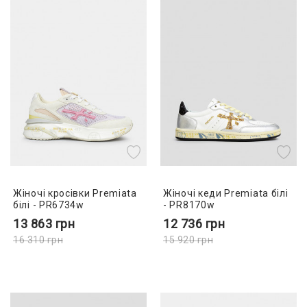
Жіночі кросівки Premiata
Жіночі кеди Premiata білі
білі - PR6734w
- PR8170w
13 863
грн
12 736
грн
16 310
грн
15 920
грн