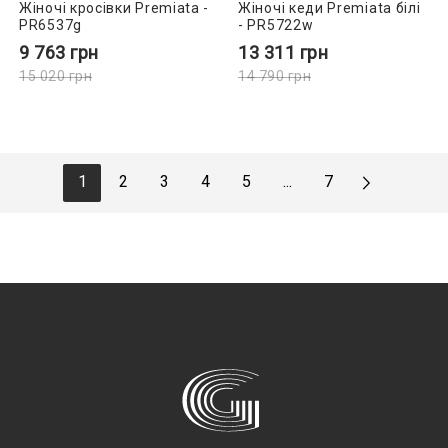
Жіночі кросівки Premiata -
Жіночі кеди Premiata білі
PR6537g
- PR5722w
9 763
грн
13 311
грн
15 020
грн
14 790
грн
1
2
3
4
5
...
7