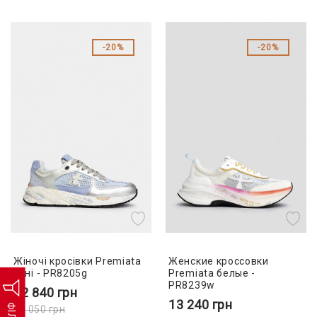
20%
20%
Жіночі кросівки Premiata
Женские кроссовки
сині - PR8205g
Premiata белые -
PR8239w
12 840
грн
13 240
грн
16 050
грн