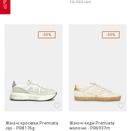
ФІЛЬТР
16 550
грн
20%
20%
Жіночі кросівки Premiata
Жіночі кеди Premiata
сірі - PR8176g
молочні - PR6937m