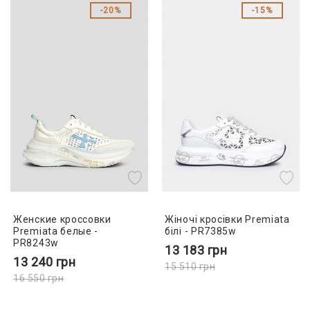
20%
15%
Женские кроссовки
Жіночі кросівки Premiata
Premiata белые -
білі - PR7385w
PR8243w
13 183
грн
13 240
грн
15 510
грн
16 550
грн