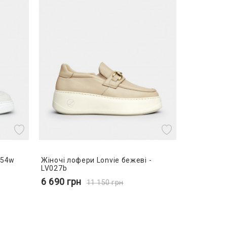
2554w
Жіночі лофери Lonvie бежеві -
LV027b
6 690
грн
11 150
грн