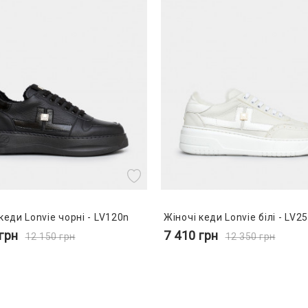
кеди Lonvie чорні - LV120n
Жіночі кеди Lonvie білі - LV
грн
7 410
грн
12 150
грн
12 350
грн