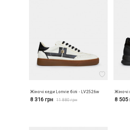
Жіночі кеди Lonvie білі - LV2526w
Жіночі 
8 316
грн
8 505
11 880
грн