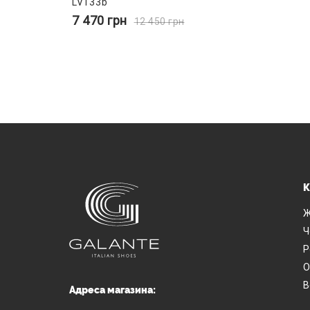
LV133b
7 470
грн
12 450
грн
К
Ж
Ч
Р
О
В
Адреса магазина: