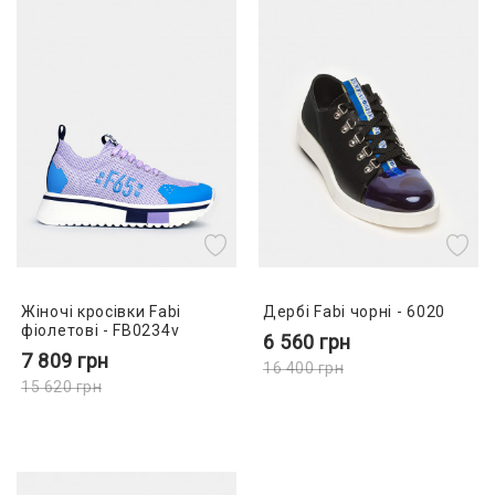
Жіночі кросівки Fabi
Дербі Fabi чорні - 6020
фіолетові - FB0234v
6 560
грн
7 809
грн
16 400
грн
15 620
грн