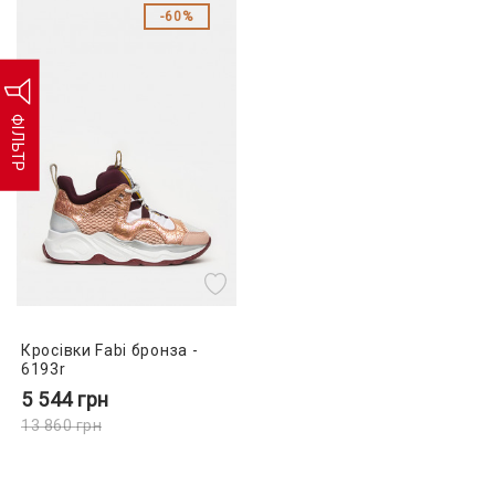
60%
ФІЛЬТР
Кросівки Fabi бронза -
6193r
5 544
грн
13 860
грн