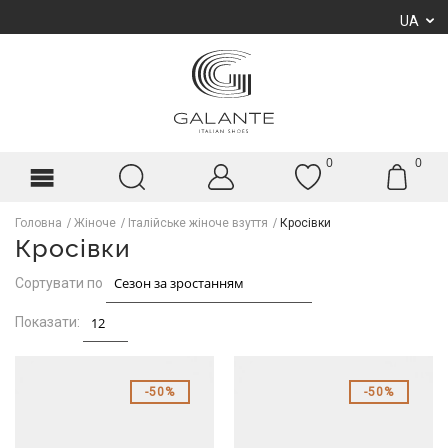
UA
0
0
Головна
Жіноче
Італійське жіноче взуття
Кросівки
Кросівки
Сортувати по
Показати:
50%
50%