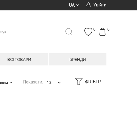
Увійти
UA
0
0
ВСІ ТОВАРИ
БРЕНДИ
ФІЛЬТР
Показати:
анням
12