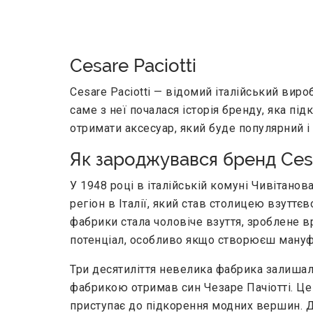
Cesare Paciotti
Cesare Paciotti — відомий італійський вироб
саме з неї почалася історія бренду, яка під
отримати аксесуар, який буде популярний і 
Як зароджувався бренд Cesa
У 1948 році в італійській комуні Чивітано
регіон в Італії, який став столицею взутт
фабрики стала чоловіче взуття, зроблене вр
потенціал, особливо якщо створюєш мануфа
Три десятиліття невелика фабрика залишалас
фабрикою отримав син Чезаре Пачіотті. Це
приступає до підкорення модних вершин. До