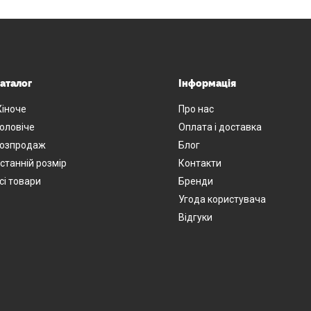
аталог
Інформація
іноче
Про нас
оловіче
Оплата і доставка
озпродаж
Блог
станній розмір
Контакти
сі товари
Бренди
Угода користувача
Відгуки