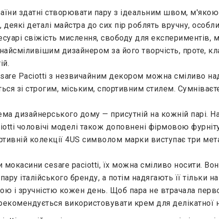
країни здатні створювати пару з ідеальним швом, м'яко
у, деякі деталі майстра до сих пір роблять вручну, особ
уарі свіжість мислення, свободу для експериментів, мо
найсміливішим дизайнером за його творчість, проте, к
ій.
sare Paciotti з незвичайним декором можна сміливо наді
ється зі строгим, міським, спортивним стилем. Сумніває
ма дизайнерського дому — присутній на кожній парі. Н
aciotti чоловічі моделі також доповнені фірмовою фурні
ртивній колекції 4US символом марки виступає три мета
и мокасини cesare paciotti, їх можна сміливо носити. Вон
пару італійського бренду, а потім надягають її тільки н
ою і зручністю кожен день. Щоб пара не втрачала перв
рекомендується використовувати крем для делікатної на