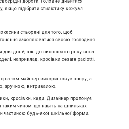
і своєрідні дороги. Головне дивитися
ду, якщо підібрати стилістику кежуал.
 мокасини створені для того, щоб
оточення захоплюватися своєю господиня.
 для дітей, але до нинішнього року вона
елі, наприклад, кросівки cesare paciotti,
теріалом майстер використовує шкіру, а
ю, зручною, витривалою.
вики, кросівки, кеди. Дизайнер пропонує
а таким чином, що навіть на шпильках
ти частиною будь-якої шкільної форми.