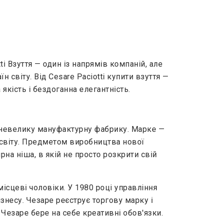
ti Взуття — один із напрямів компаній, але
н світу. Від Cesare Paciotti купити взуття —
якість і бездоганна елегантність.
и невелику мануфактурну фабрику. Марке —
о світу. Предметом виробництва нової
на ніша, в якій не просто розкрити свій
місцеві чоловіки. У 1980 році управління
несу. Чезаре реєструє торгову марку і
Чезаре бере на себе креативні обов'язки.