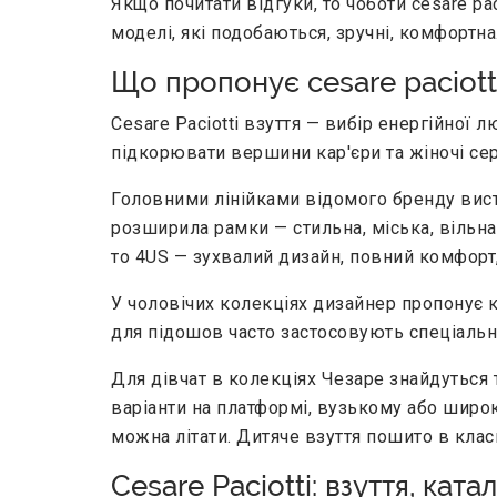
Якщо почитати відгуки, то чоботи cesare pa
моделі, які подобаються, зручні, комфортна.
Що пропонує cesare paciott
Cesare Paciotti взуття — вибір енергійної л
підкорювати вершини кар'єри та жіночі се
Головними лінійками відомого бренду висту
розширила рамки — стильна, міська, вільна.
то 4US — зухвалий дизайн, повний комфорт,
У чоловічих колекціях дизайнер пропонує к
для підошов часто застосовують спеціальн
Для дівчат в колекціях Чезаре знайдуться т
варіанти на платформі, вузькому або широ
можна літати. Дитяче взуття пошито в кла
Cesare Paciotti: взуття, кат