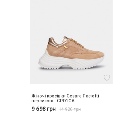
Жіночі кросівки Cesare Paciotti
персикові - CPD1CA
9 698
грн
14 920
грн