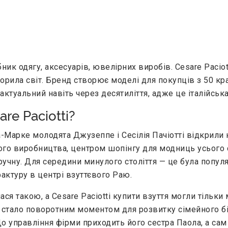
ник одягу, аксесуарів, ювелірних виробів. Cesare Paciot
корила світ. Бренд створює моделі для покупців з 50 краї
актуальний навіть через десятиліття, адже це італійська 
re Paciotti?
ва-Марке молодята Джузеппе і Сесілія Пачіотті відкрил
євого виробництва, центром шопінгу для модниць усьог
учну. Для середини минулого століття — це була популяр
ктуру в центрі взуттєвого Раю.
я такою, а Cesare Paciotti купити взуття могли тільки 
 стало поворотним моментом для розвитку сімейного біз
 управління фірми приходить його сестра Паола, а сам 