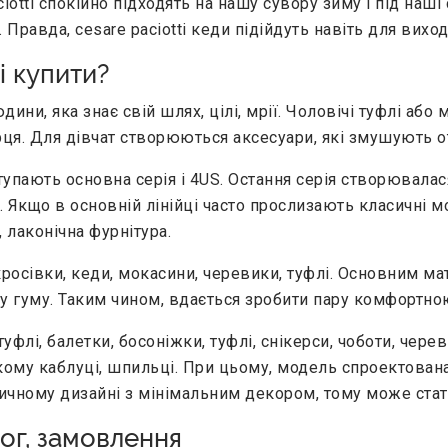
ciotti спокійно підходять на нашу сувору зиму і під наш
 Правда, cesare paciotti кеди підійдуть навіть для вихо
i купити?
юдини, яка знає свій шлях, цілі, мрії. Чоловічі туфлі або
рця. Для дівчат створюються аксесуари, які змушують 
пають основна серія і 4US. Остання серія створювалася
 Якщо в основній лінійці часто прослизають класичні мод
 лаконічна фурнітура.
росівки, кеди, мокасини, черевики, туфлі. Основним ма
у гуму. Таким чином, вдається зробити пару комфортно
уфлі, балетки, босоніжки, туфлі, снікерси, чоботи, чере
кому каблуці, шпильці. При цьому, модель спроектован
сичному дизайні з мінімальним декором, тому може ста
алог, замовлення