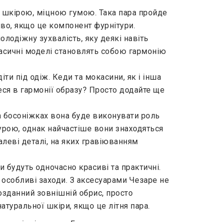
ю шкірою, міцною гумою. Така пара пройде
ливо, якщо це компонент фурнітури.
лодіжну зухвалість, яку деякі навіть
ласичні моделі становлять собою гармонію
ти під одіж. Кеди та мокасини, як і інша
теся в гармонії образу? Просто додайте ще
а босоніжках вона буде виконувати роль
турою, однак найчастіше вони знаходяться
леві деталі, на яких гравіюванням
и будуть одночасно красиві та практичні.
а особливі заходи. З аксесуарами Чезаре не
озданний зовнішній обрис, просто
туральної шкіри, якщо це літня пара.