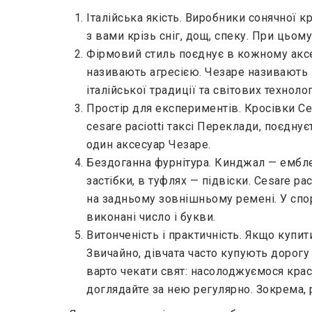
Італійська якість. Виробники сонячної 
з вами крізь сніг, дощ, спеку. При цьом
Фірмовий стиль поєднує в кожному аксес
називають агресією. Чезаре називають 
італійської традиції та світових технолог
Простір для експериментів. Кросівки Ce
cesare paciotti таксі Переклади, поєдну
один аксесуар Чезаре.
Бездоганна фурнітура. Кинджал — ембле
застібки, в туфлях — підвіски. Cesare p
на задньому зовнішньому ремені. У спо
виконані число і букви.
Витонченість і практичність. Якщо купит
Звичайно, дівчата часто купують дорогу 
варто чекати свят: насолоджуємося крас
доглядайте за нею регулярно. Зокрема, 