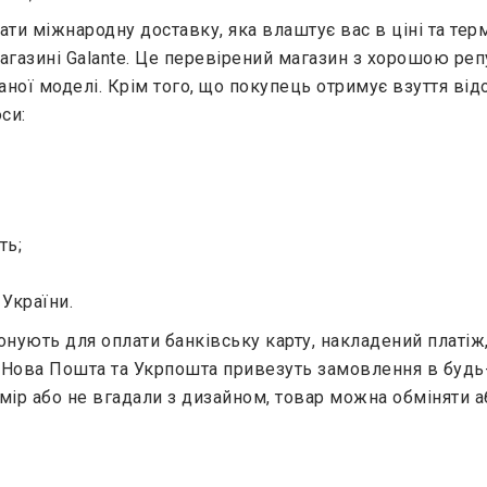
ати міжнародну доставку, яка влаштує вас в ціні та термі
агазині Galante. Це перевірений магазин з хорошою ре
ої моделі. Крім того, що покупець отримує взуття від
си:
ть;
України.
нують для оплати банківську карту, накладений платіж,
ії Нова Пошта та Укрпошта привезуть замовлення в будь
змір або не вгадали з дизайном, товар можна обміняти