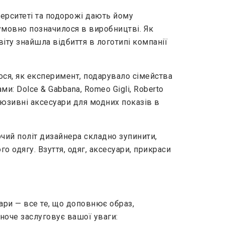
ерситеті та подорожі дають йому
зумовно позначилося в виробництві. Як
віту знайшла відбиття в логотипі компанії
ося, як експеримент, подарувало сімейства
и: Dolce & Gabbana, Romeo Gigli, Roberto
люзивні аксесуари для модних показів в
орчий політ дизайнера складно зупинити,
о одягу. Взуття, одяг, аксесуари, прикраси
уари — все те, що доповнює образ,
іноче заслуговує вашої уваги: