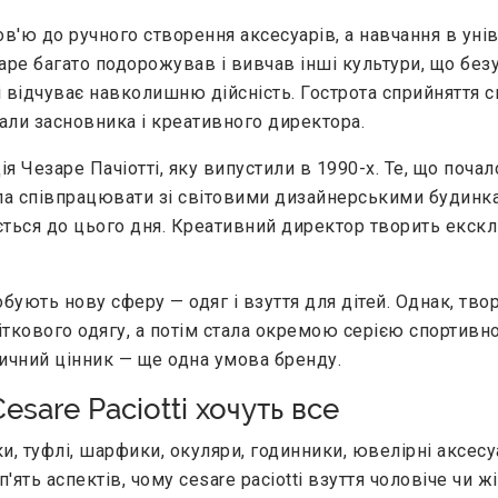
'ю до ручного створення аксесуарів, а навчання в унів
заре багато подорожував і вивчав інші культури, що бе
і відчуває навколишню дійсність. Гострота сприйняття с
іали засновника і креативного директора.
 Чезаре Пачіотті, яку випустили в 1990-х. Те, що почал
ала співпрацювати зі світовими дизайнерськими будинкам
жується до цього дня. Креативний директор творить екск
обують нову сферу — одяг і взуття для дітей. Однак, тв
ткового одягу, а потім стала окремою серією спортивног
чний цінник — ще одна умова бренду.
esare Paciotti хочуть все
ки, туфлі, шарфики, окуляри, годинники, ювелірні аксес
'ять аспектів, чому cesare paciotti взуття чоловіче чи ж