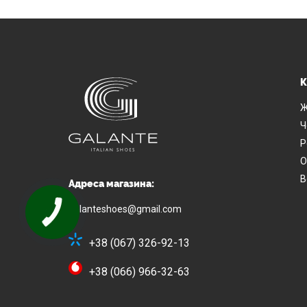
К
Ж
Ч
Р
О
В
Адреса магазина:
galanteshoes@gmail.com
+38 (067) 326-92-13
+38 (066) 966-32-63