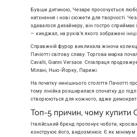
Бувши дитиною, Чезаре просочується любов
натхнення і нові сюжети для творчості. Че
здавалося дизайнеру, він гостро сприймає 
— кинджал, на руків'я якого зображені ініц
Справжній фурор викликала жіноча колекція
Пачіотті світову славу. Торгова марка поч
Cavalli, Gianni Versace. Співпраця продов
Мілані, Нью-Йорку, Парижі.
На початку нинішнього століття Пачіотті пр
тому лінійка розширилася спочатку до підлі
створюються для кожного, адже демократи
Топ-5 причин, чому купити C
Італійський бренд пропонує чоботи, кросів
конструює його, видозмінює. Є як мінімум п