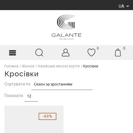
UA
0
0
Головна
Жіноче
Італійське жіноче взуття
Кросівки
Кросівки
Сортувати по
Показати:
60%