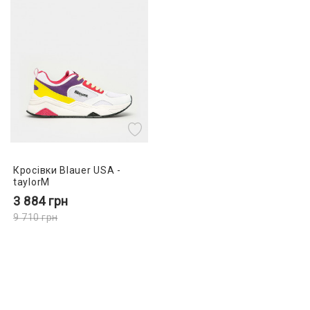
Кросівки Blauer USA -
taylorM
3 884
грн
9 710
грн