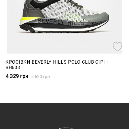
КРОСІВКИ BEVERLY HILLS POLO CLUB СІРІ -
BH633
4 329
грн
9 620
грн