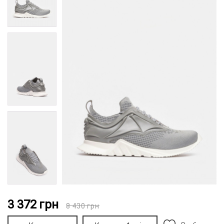
3 372
грн
8 430
грн