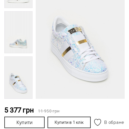
5 377
грн
11 950
грн
Купити
Купити в 1 клік
В обране