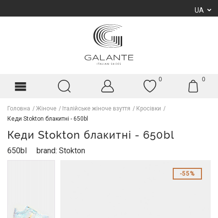
UA
0
0
Головна
Жіноче
Італійське жіноче взуття
Кросівки
Кеди Stokton блакитні - 650bl
Кеди Stokton блакитні - 650bl
650bl
brand: Stokton
55%