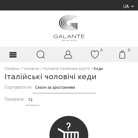
UA
0
0
Головна
Чоловіче
Чоловіче італійське взуття
Кеди
Італійські чоловічі кеди
Сортувати по
Показати: