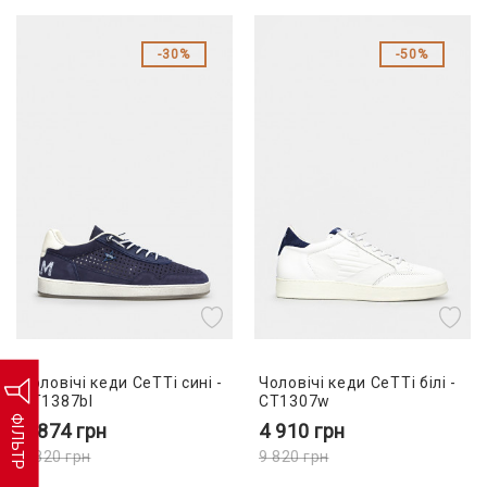
30%
50%
Чоловічі кеди CeTTi сині -
Чоловічі кеди CeTTi білі -
CT1387bl
CT1307w
ФІЛЬТР
6 874
грн
4 910
грн
9 820
грн
9 820
грн