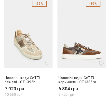
25%
30%
Чоловічі кеди CeTTi
Чоловічі кеди CeTTi
бежеві - CT1395b
коричневі - CT1385m
7 920
грн
6 804
грн
10 560
грн
9 720
грн