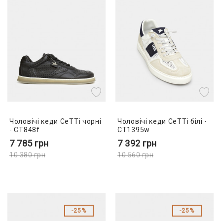
Чоловічі кеди CeTTi чорні
Чоловічі кеди CeTTi білі -
- CT848f
CT1395w
7 785
грн
7 392
грн
10 380
грн
10 560
грн
25%
25%