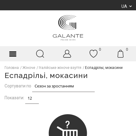
UA
0
0
Головна
Жіноче
Італійське жіноче взуття
Еспадрільі, мокасини
Еспадрільі, мокасини
Сортувати по
Показати: