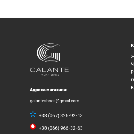
К
Ж
Ч
Р
О
В
Адреса магазина:
galanteshoes@gmail.com
+38 (067) 326-92-13
+38 (066) 966-32-63