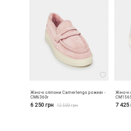
Жіночі сліпони Camerlengo рожеві -
Жіночі 
CM6360r
CM156
6 250
грн
7 425
12 500
грн