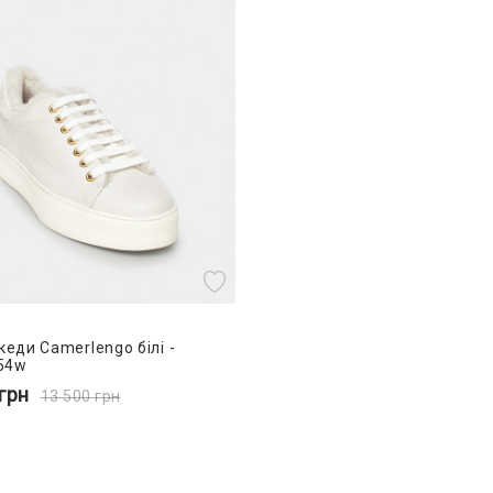
кеди Camerlengo білі -
54w
грн
13 500
грн