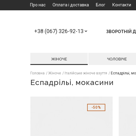
Про нас
Оплата і доставка
Блог
Контакти
+38 (067) 326-92-13
ЗВОРОТНІЙ Д
ЖІНОЧЕ
ЧОЛОВІЧЕ
Головна
Жіноче
Італійське жіноче взуття
Еспадрільі, м
Еспадрільі, мокасини
50%