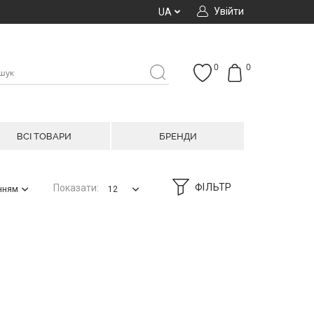
Увійти
UA
0
0
ВСІ ТОВАРИ
БРЕНДИ
ФІЛЬТР
Показати:
анням
12