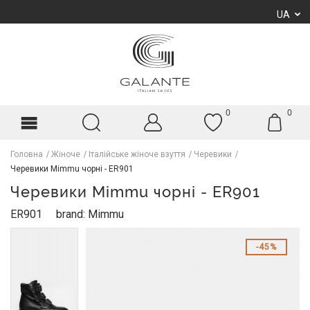
UA
0
0
Головна
Жіноче
Італійське жіноче взуття
Черевики
Черевики Mimmu чорні - ER901
Черевики Mimmu чорні - ER901
ER901
brand: Mimmu
45%