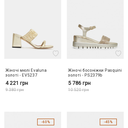
Жіночі мюлі Evaluna
Жіночі босоніжки Pasquini
золоті - EV5237
золоті - PS2379b
4 221
грн
5 786
грн
9 380
грн
10 520
грн
60%
45%