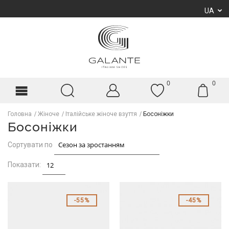
UA
0
0
Головна
Жіноче
Італійське жіноче взуття
Босоніжки
Босоніжки
Сортувати по
Показати:
55%
45%