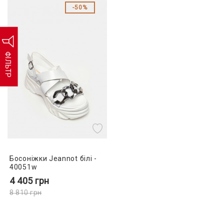
50%
ФІЛЬТР
Босоніжки Jeannot білі -
40051w
4 405
грн
8 810
грн