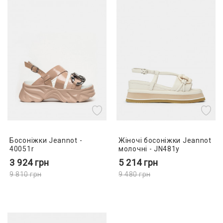
Босоніжки Jeannot -
Жіночі босоніжки Jeannot
40051r
молочні - JN481y
3 924
грн
5 214
грн
9 810
грн
9 480
грн