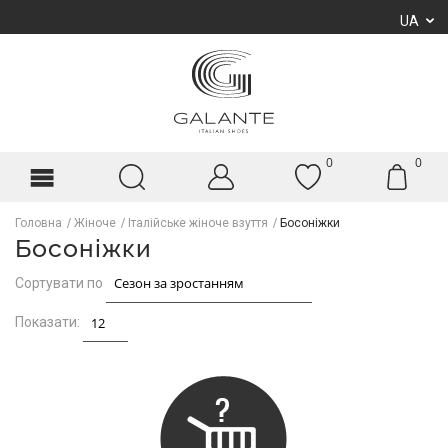
UA
0
0
Головна
Жіноче
Італійське жіноче взуття
Босоніжки
Босоніжки
Сортувати по
Показати: