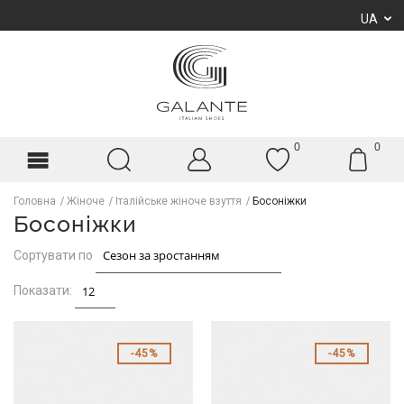
UA
0
0
Головна
Жіноче
Італійське жіноче взуття
Босоніжки
Босоніжки
Сортувати по
Показати:
45%
45%