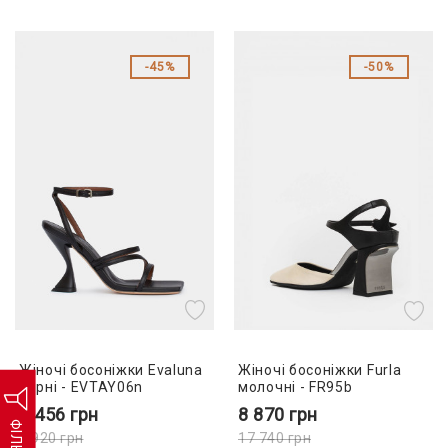
45%
50%
Жіночі босоніжки Evaluna
Жіночі босоніжки Furla
чорні - EVTAY06n
молочні - FR95b
5 456
грн
8 870
грн
ФІЛЬТР
9 920
грн
17 740
грн