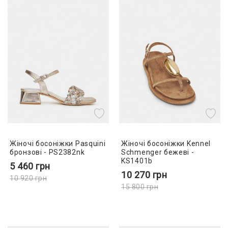
Жіночі босоніжки Pasquini
Жіночі босоніжки Kennel
бронзові - PS2382nk
Schmenger бежеві -
KS1401b
5 460
грн
10 270
грн
10 920
грн
15 800
грн