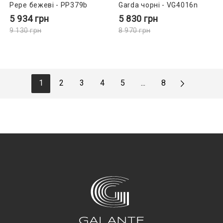
Pepe бежеві - PP379b
Garda чорні - VG4016n
5 934
грн
5 830
грн
9 130
грн
8 970
грн
1
2
3
4
5
...
8