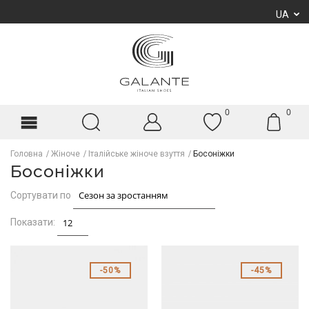
UA
0
0
Головна
Жіноче
Італійське жіноче взуття
Босоніжки
Босоніжки
Сортувати по
Показати:
50%
45%