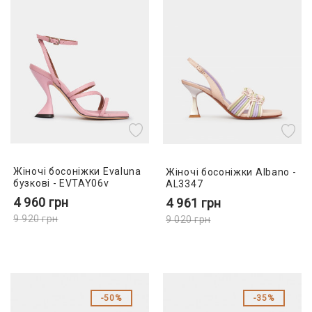
Жіночі босоніжки Evaluna
Жіночі босоніжки Albano -
бузкові - EVTAY06v
AL3347
4 960
грн
4 961
грн
9 920
грн
9 020
грн
50%
35%