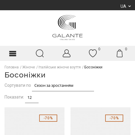
UA
0
0
Головна
Жіноче
Італійське жіноче взуття
Босоніжки
Босоніжки
Сортувати по
Показати:
70%
70%