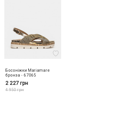
Босоніжки Mariamare
бронза - 67065
2 227
грн
4 950
грн