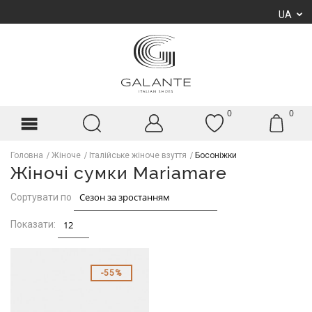
UA
0
0
Головна
Жіноче
Італійське жіноче взуття
Босоніжки
Жіночі сумки Mariamare
Сортувати по
Показати:
55%