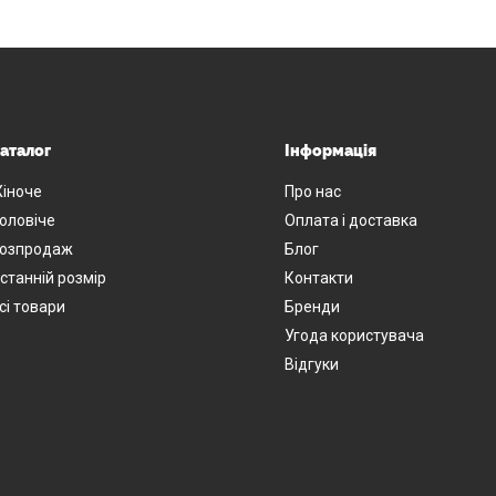
аталог
Інформація
іноче
Про нас
оловіче
Оплата і доставка
озпродаж
Блог
станній розмір
Контакти
сі товари
Бренди
Угода користувача
Відгуки