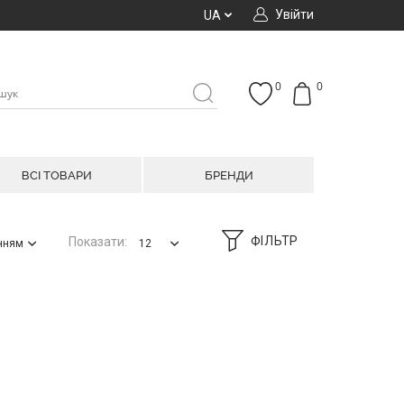
Увійти
UA
0
0
ВСІ ТОВАРИ
БРЕНДИ
ФІЛЬТР
Показати:
анням
12