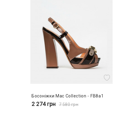
Босоніжки Mac Collection - FB8a1
2 274
грн
7 580
грн