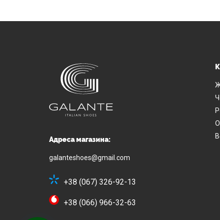
К
Ж
Ч
Р
О
В
Адреса магазина:
galanteshoes@gmail.com
+38 (067) 326-92-13
+38 (066) 966-32-63