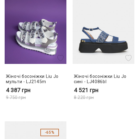
Жіночі босоніжки Liu Jo
Жіночі босоніжки Liu Jo
мульти - LJ2145m
сині - LJ4086bl
4 387
грн
4 521
грн
9 750
грн
8 220
грн
65%