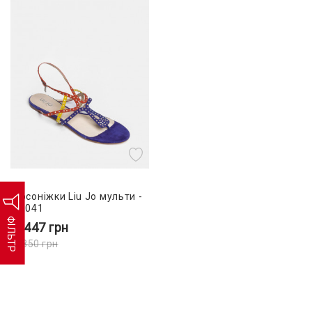
Босоніжки Liu Jo мульти -
16041
ФІЛЬТР
3 447
грн
9 850
грн