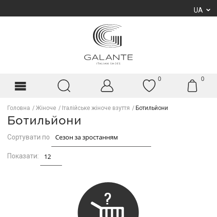
UA
0
0
Головна
Жіноче
Італійське жіноче взуття
Ботильйони
Ботильйони
Сортувати по
Показати: