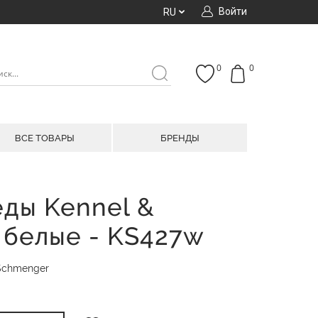
Войти
RU
0
0
ВСЕ ТОВАРЫ
БРЕНДЫ
ды Kennel &
 белые - KS427w
 Schmenger