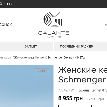
Отзывы
ЗВОНОК
OUTLET
ПОСЛЕДНИЙ РАЗМЕР
ки, кеды
Женские кеды Kennel & Schmenger белые - KS427w
Женские ке
50%
Schmenger
KS427W
Бренд: Kennel &
8 955
грн
17 910
грн