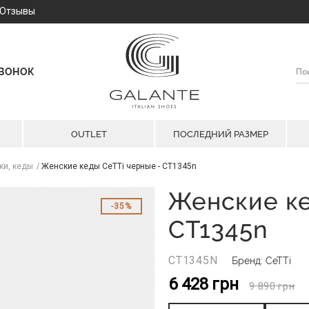
Отзывы
ЗВОНОК
OUTLET
ПОСЛЕДНИЙ РАЗМЕР
ки, кеды
Женские кеды CeTTi черные - CT1345n
Женские ке
35%
CT1345n
CT1345N
Бренд: CeTTi
6 428
грн
9 890
грн