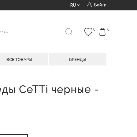
Войти
RU
0
0
ВСЕ ТОВАРЫ
БРЕНДЫ
ды CeTTi черные -