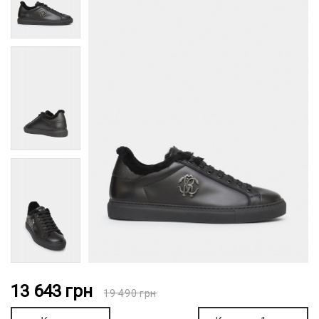
13 643
грн
19 490
грн