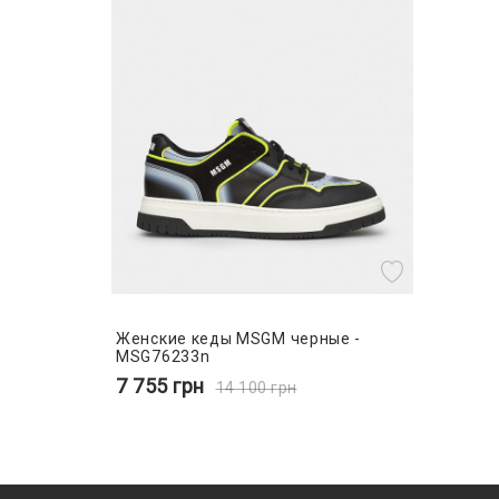
Женские кеды MSGM черные -
MSG76233n
7 755
грн
14 100
грн