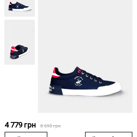
4 779
грн
8 690
грн